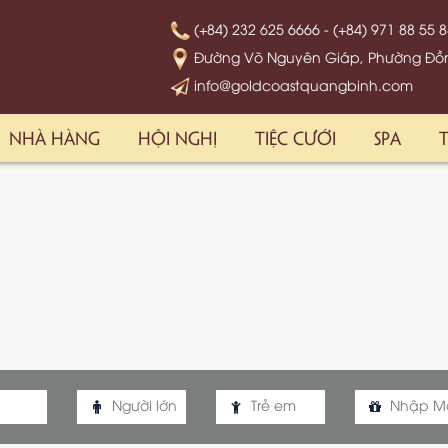
(+84) 232 625 6666
- (+84) 971 88 55 
Đường Võ Nguyên Giáp, Phường Đồng
info@goldcoastquangbinh.com
NHÀ HÀNG
HỘI NGHỊ
TIỆC CƯỚI
SPA