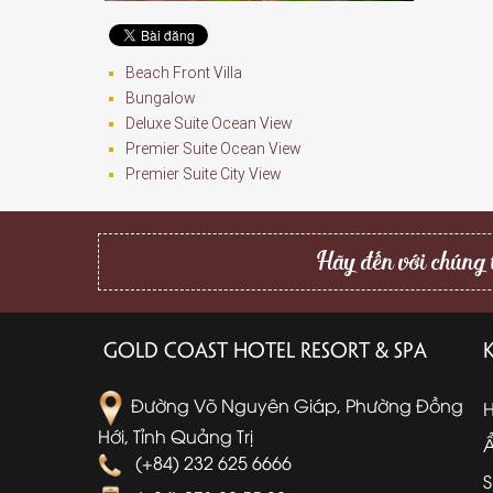
Beach Front Villa
Bungalow
Deluxe Suite Ocean View
Premier Suite Ocean View
Premier Suite City View
Hãy đến với chúng t
GOLD COAST HOTEL RESORT & SPA
Đường Võ Nguyên Giáp, Phường Đồng
Hới, Tỉnh Quảng Trị
(+84) 232 625 6666